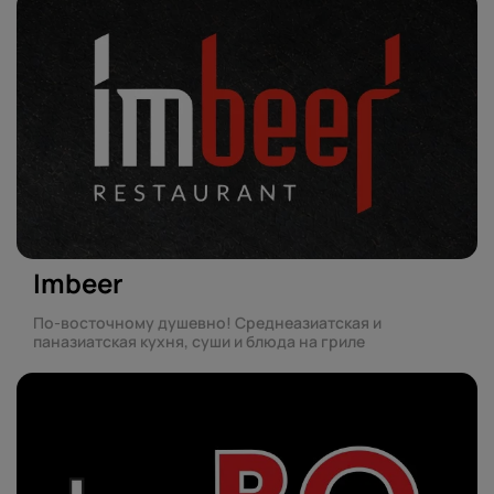
Imbeer
По-восточному душевно! Среднеазиатская и
паназиатская кухня, суши и блюда на гриле