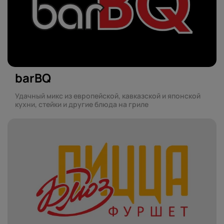
barBQ
Удачный микс из европейской, кавказской и японской
кухни, стейки и другие блюда на гриле