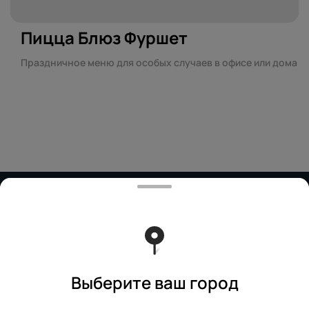
Пицца Блюз Фуршет
Праздничное меню для особых случаев в офисе или дома
Работает на эффективном ядре
Foodpicásso
ver. 3.2
Политика конфиденциальности
Публичная оферта
Выберите ваш город