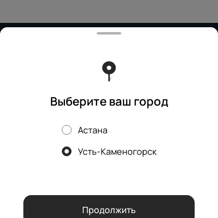
Работает на эффективном ядре
Foodpicásso
ver. 3.2
Политика конфиденциальности
Публичная оферта
Выберите ваш город
Астана
Акции, скидки, кэшбэк − в нашем приложении!
Усть-Каменогорск
Мы используем куки.
Пользуясь сайтом, вы даёте согласие на
обработку файлов cookie вашего браузера и использование
аналитических сервисов согласно нашей
политике
конфиденциальности
.
ОК