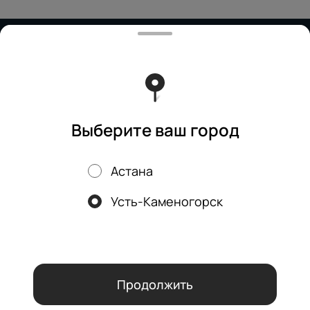
Работает на эффективном ядре
Foodpicásso
ver. 3.2
Политика конфиденциальности
Публичная оферта
Выберите ваш город
Астана
Акции, скидки, кэшбэк − в нашем приложении!
Усть-Каменогорск
Мы используем куки.
Пользуясь сайтом, вы даёте согласие на
обработку файлов cookie вашего браузера и использование
аналитических сервисов согласно нашей
политике
конфиденциальности
.
ОК