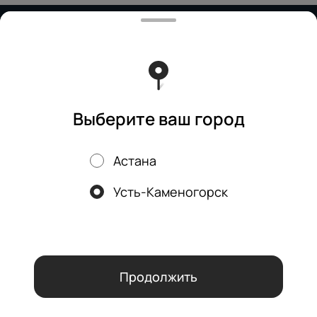
Работает на эффективном ядре
Foodpicásso
ver. 3.2
Политика конфиденциальности
Публичная оферта
Выберите ваш город
Астана
Акции, скидки, кэшбэк − в нашем приложении!
Усть-Каменогорск
Мы используем куки.
Пользуясь сайтом, вы даёте согласие на
обработку файлов cookie вашего браузера и использование
аналитических сервисов согласно нашей
политике
конфиденциальности
.
ОК