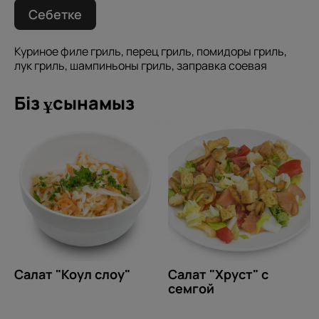
Себетке
Куриное филе гриль, перец гриль, помидоры гриль,
лук гриль, шампиньоны гриль, заправка соевая
Біз ұсынамыз
Салат "Коул слоу"
Салат "Хруст" с
семгой