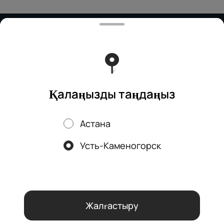
Тиімді ядрода жұмыс істейді
Foodpicásso
ver. 3.2
Политика конфиденциальности
Публичная оферта
Қалаңызды таңдаңыз
Астана
Науқандар, жеңілдіктер, кэшбэк – біздің қосымшада!
Усть-Каменогорск
Біз cookie файлдарын қолданамыз
Осы веб-сайтты пайдалану
арқылы сіз браузеріңіздің cookie файлдарын өңдеуге және
Құпиялылық саясатына
сәйкес аналитикалық қызметтерді
пайдалануға келісесіз.
OK