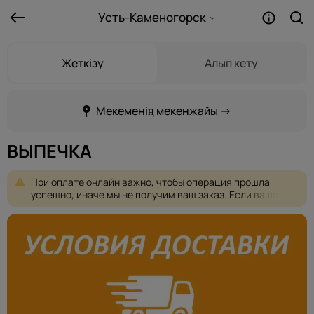
Усть-Каменогорск
Жеткізу
Алып кету
Мекеменің мекенжайы →
ВЫПЕЧКА
При
оплате
онлайн
важно,
чтобы
операция
прошла
успешно,
иначе
мы
не
получим
ваш
заказ.
Если
ваша
оплата
не
проходит,
пожалуйста,
выберите
другую
форму
оплаты