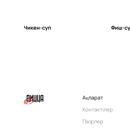
Чикен-суп
Фиш-с
Ақпарат
Контактілер
Пікірлер