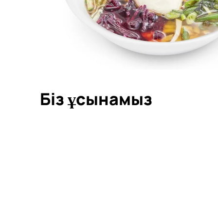
Біз ұсынамыз