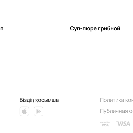
уп
Суп-пюре грибной
Біздің қосымша
Политика к
Публичная 