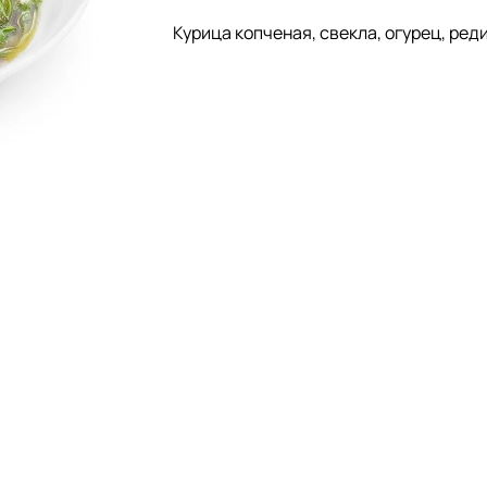
Курица копченая, свекла, огурец, реди