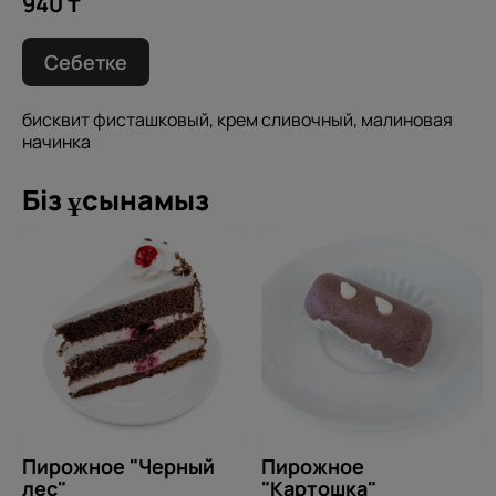
940 ₸
Себетке
бисквит фисташковый, крем сливочный, малиновая
начинка
Біз ұсынамыз
Пирожное "Черный
Пирожное
лес"
"Картошка"