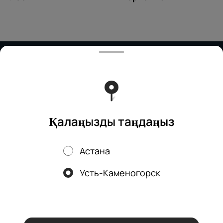
Тиімді ядрода жұмыс істейді
Foodpicásso
ver. 3.2
Политика конфиденциальности
Публичная оферта
Қалаңызды таңдаңыз
Астана
Науқандар, жеңілдіктер, кэшбэк – біздің қосымшада!
Усть-Каменогорск
Біз cookie файлдарын қолданамыз
Осы веб-сайтты пайдалану
арқылы сіз браузеріңіздің cookie файлдарын өңдеуге және
Құпиялылық саясатына
сәйкес аналитикалық қызметтерді