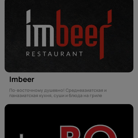
Imbeer
По-восточному душевно! Среднеазиатская и
паназиатская кухня, суши и блюда на гриле