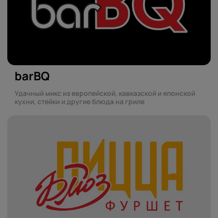
barBQ
Удачный микс из европейской, кавказской и японской
кухни, стейки и другие блюда на гриле