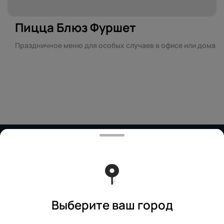
Пицца Блюз Фуршет
Праздничное меню для особых случаев в офисе или дома
Работает на эффективном ядре
Foodpicásso
ver. 3.2
Политика конфиденциальности
Публичная оферта
Выберите ваш город