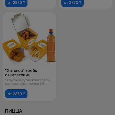
от 2870 ₸
от 2870 ₸
"Хитовое" комбо
с наггетсами
Чебуречки, куриные наггетсы,
картофель фри, компот 0,5 л
от 2870 ₸
ПИЦЦА