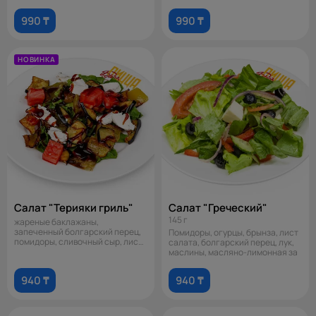
соус терияки
990 ₸
990 ₸
НОВИНКА
Салат "Терияки гриль"
Салат "Греческий"
145 г
жареные баклажаны,
запеченный болгарский перец,
Помидоры, огурцы, брынза, лист
помидоры, сливочный сыр, лист
салата, болгарский перец, лук,
салата, соус
маслины, масляно-лимонная за
940 ₸
940 ₸