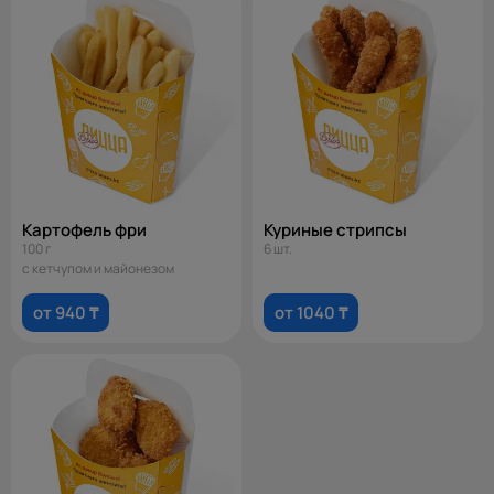
Картофель фри
Куриные стрипсы
100 г
6 шт.
с кетчупом и майонезом
от 940 ₸
от 1040 ₸