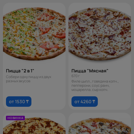
Пицца "2 в 1"
Пицца "Мясная"
670 г
Собери одну пиццу из двух
разных вкусов
Филе цыпл., говядина копч.,
пепперони, соус ранч,
моцарелла, сыр копч.
от 1530 ₸
от 4260 ₸
НОВИНКА