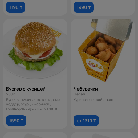
1190 ₸
1990 ₸
Бургер с курицей
Чебуречки
250 г
Целая
Булочка, куриная котлета, сыр
Курино-говяжий фарш
чеддер, огурцы маринов.,
помидоры, соус, лист салата
1590 ₸
от 1310 ₸