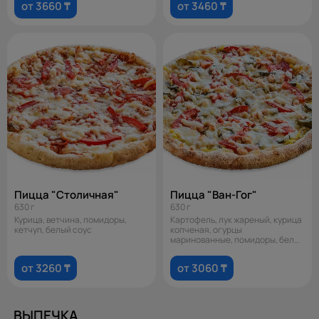
от 3660 ₸
от 3460 ₸
Пицца "Столичная"
Пицца "Ван-Гог"
630 г
630 г
Курица, ветчина, помидоры,
Картофель, лук жареный, курица
кетчуп, белый соус
копченая, огурцы
маринованные, помидоры, белый
соус
от 3260 ₸
от 3060 ₸
ВЫПЕЧКА