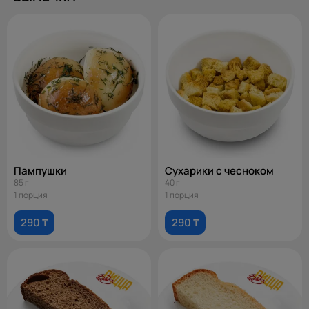
Пампушки
Сухарики с чесноком
85 г
40 г
1 порция
1 порция
290 ₸
290 ₸