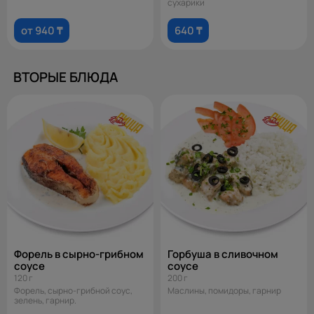
сухарики
от 940 ₸
640 ₸
ВТОРЫЕ БЛЮДА
Форель в сырно-грибном
Горбуша в сливочном
соусе
соусе
120 г
200 г
Форель, сырно-грибной соус,
Маслины, помидоры, гарнир
зелень, гарнир.