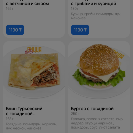
с ветчиной и сыром
с грибами и курицей
165 г
180 г
Курица, грибы, помидоры, лук,
майонез
1190 ₸
1190 ₸
Блин Гурьевский
Бургер с говядиной
с говядиной
250 г
и помидорами
165 г
Булочка, говяжья котлета, сыр
чеддер, огурцы маринов.,
Говядина, помидоры, морковь,
помидоры, соус, лист салата
лук, чеснок, майонез