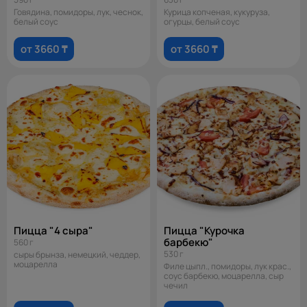
Говядина, помидоры, лук, чеснок,
Курица копченая, кукуруза,
белый соус
огурцы, белый соус
от 3660 ₸
от 3660 ₸
Пицца "4 сыра"
Пицца "Курочка
барбекю"
560 г
530 г
сыры брынза, немецкий, чеддер,
моцарелла
Филе цыпл., помидоры, лук крас.,
соус барбекю, моцарелла, сыр
чечил