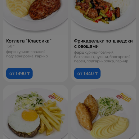
Котлета "Классика"
Фрикадельки по-шведски
с овощами
150 г
фарш курино-говяжий,
фарш курино-говяжий,
подгарнировка, гарнир
баклажаны, цукини, болгарский
перец, подгарнировка, гарнир
от 1890 ₸
от 1840 ₸