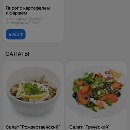
Пирог с картофелем
и фаршем
Фарш курино-говяжий,
картофель, майонез
4240 ₸
САЛАТЫ
Салат "Рождественский"
Салат "Греческий"