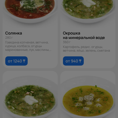
Солянка
Окрошка
на минеральной воде
280 г
360 г
Говядина копченая, ветчина,
курица, колбаса, огурцы
Картофель, редис. огурцы,
маринованные, лук, маслины,
ветчина, яйцо, зелень, сметана
лимон, зел
от 1240 ₸
от 940 ₸