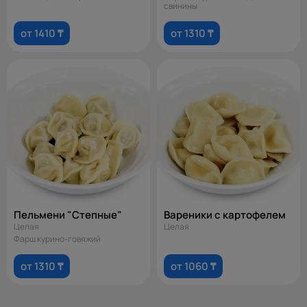
свинины
от 1410 ₸
от 1310 ₸
Пельмени "Степные"
Вареники с картофелем
Целая
Целая
Фарш курино-говяжий
от 1310 ₸
от 1060 ₸