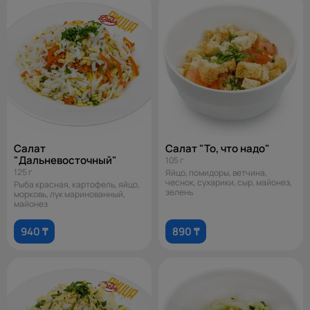
Салат
Салат "То, что надо"
"Дальневосточный"
105 г
125 г
Яйцо, помидоры, ветчина,
чеснок, сухарики, сыр, майонез,
Рыба красная, картофель, яйцо,
зелень
морковь, лук маринованный,
майонез
940 ₸
890 ₸