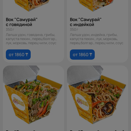
Вок "Самурай"
Вок "Самурай"
с говядиной
с индейкой
350 г
350 г
Лапша удон, говядина, грибы,
Лапша удон, индейка, грибы,
капуста пекин., перец болгар.,
капуста пекин., лук, морковь,
лук, морковь, перец чили, соус
перец болгар., перец чили, соус
от 1860 ₸
от 1860 ₸