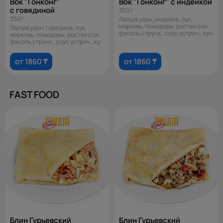
Вок "Гонконг"
Вок "Гонконг" с индейкой
с говядиной
350 г
350 г
Лапша удон, индейка, лук,
морковь, помидоры, ростки сои,
Лапша удон, говядина, лук,
фасоль стручк., соус устрич., кун
морковь, помидоры, ростки сои,
фасоль стручк., соус устрич., ку
от 1860 ₸
от 1860 ₸
FAST FOOD
Блин Гурьевский
Блин Гурьевский