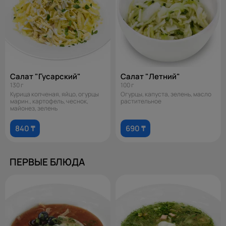
Салат "Гусарский"
Салат "Летний"
130 г
100 г
Курица копченая, яйцо, огурцы
Огурцы, капуста, зелень, масло
марин., картофель, чеснок,
растительное
майонез, зелень
840 ₸
690 ₸
ПЕРВЫЕ БЛЮДА