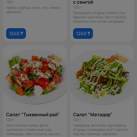
с семгой
105 г
125 г
Грибы, курица, язык, лук, лимон,
майонез
Помидоры, огурцы, семга, лук,
брынза, маслины, лист салата,
лимонно-масляная заправка
1240 ₸
1240 ₸
Салат "Тыквенный рай"
Салат "Матадор"
120 г
120 г
запеченная тыква, филе
Говядина, ветчина, картофель,
цыпленка, сливочный сыр,
огурцы, помидоры, лист салата,
помидоры, лист салата, масло,
масло, горчица, майонез