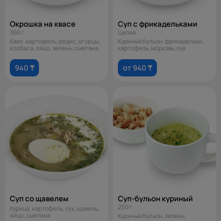
Окрошка на квасе
Суп с фрикадельками
360 г
Целая
Квас, картофель, редис, огурцы,
Куриный бульон, фрикадельки,
колбаса, яйцо, зелень, сметана
картофель, морковь, лук
940 ₸
от 940 ₸
Суп со щавелем
Суп-бульон куриный
250 г
Курица, картофель, лук, щавель,
яйцо, сметана
Куриный бульон, зелень,