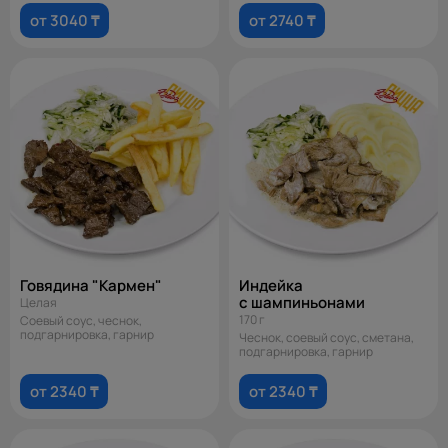
от 3040 ₸
от 2740 ₸
Говядина "Кармен"
Индейка
с шампиньонами
Целая
170 г
Соевый соус, чеснок,
подгарнировка, гарнир
Чеснок, соевый соус, сметана,
подгарнировка, гарнир
от 2340 ₸
от 2340 ₸