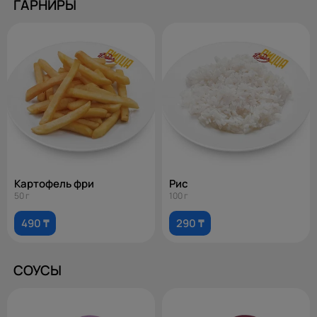
ГАРНИРЫ
Картофель фри
Рис
50 г
100 г
490 ₸
290 ₸
СОУСЫ