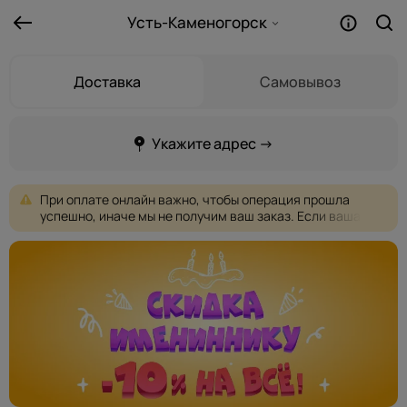
Усть-Каменогорск
Доставка
Самовывоз
Укажите адрес →
При
оплате
онлайн
важно,
чтобы
операция
прошла
успешно,
иначе
мы
не
получим
ваш
заказ.
Если
ваша
оплата
не
проходит,
пожалуйста,
выберите
другую
форму
оплаты