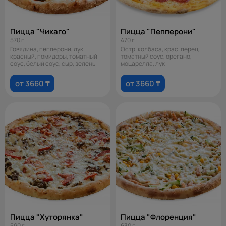
Пицца "Чикаго"
Пицца "Пепперони"
570 г
470 г
Говядина, пепперони, лук
Остр. колбаса, крас. перец,
красный, помидоры, томатный
томатный соус, орегано,
соус, белый соус, сыр, зелень
моцарелла, лук
от 3660 ₸
от 3660 ₸
Пицца "Хуторянка"
Пицца "Флоренция"
590 г
630 г