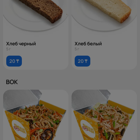
Хлеб черный
Хлеб белый
5 г
5 г
20 ₸
20 ₸
ВОК