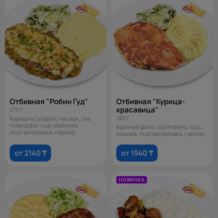
Отбивная "Робин Гуд"
Отбивная "Курица-
красавица"
270 г
180 г
Курица в сухарях, чеснок, лук,
помидоры, сыр, майонез,
Куриное филе, картофель, сыр,
подгарнировка, гарнир
аджика, подгарнировка, гарнир
от 2140 ₸
от 1940 ₸
НОВИНКА