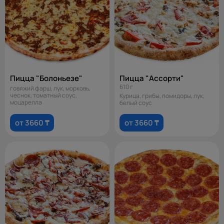
Пицца "Болоньезе"
Пицца "Ассорти"
610 г
говяжий фарш, лук, морковь,
чеснок, томатный соус,
Курица, грибы, помидоры, лук,
моцарелла
белый соус
от 3660 ₸
от 3660 ₸