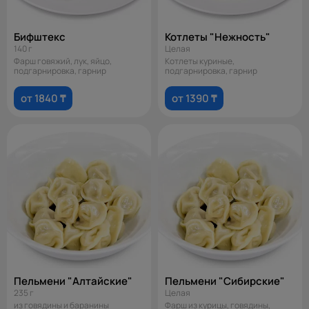
Бифштекс
Котлеты "Нежность"
140 г
Целая
Фарш говяжий, лук, яйцо,
Котлеты куриные,
подгарнировка, гарнир
подгарнировка, гарнир
от 1840 ₸
от 1390 ₸
Пельмени "Алтайские"
Пельмени "Сибирские"
235 г
Целая
из говядины и баранины
Фарш из курицы, говядины,