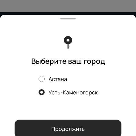
Работает на эффективном ядре
Foodpicásso
ver. 3.2
Политика конфиденциальности
Публичная оферта
Выберите ваш город
Астана
Акции, скидки, кэшбэк − в нашем приложении!
Усть-Каменогорск
Мы используем куки.
Пользуясь сайтом, вы даёте согласие на
обработку файлов cookie вашего браузера и использование
аналитических сервисов согласно нашей
политике
конфиденциальности
.
ОК