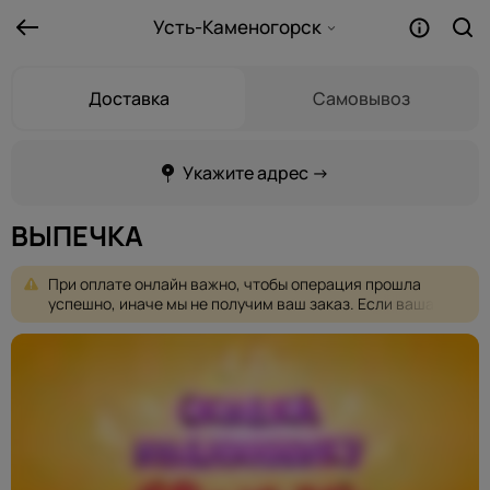
Усть-Каменогорск
Доставка
Самовывоз
Укажите адрес →
ВЫПЕЧКА
При
оплате
онлайн
важно,
чтобы
операция
прошла
успешно,
иначе
мы
не
получим
ваш
заказ.
Если
ваша
оплата
не
проходит,
пожалуйста,
выберите
другую
форму
оплаты