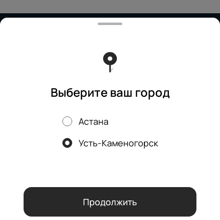
Работает на эффективном ядре
Foodpicásso
ver. 3.2
Политика конфиденциальности
Публичная оферта
Выберите ваш город
Астана
Акции, скидки, кэшбэк − в нашем приложении!
Усть-Каменогорск
Мы используем куки.
Пользуясь сайтом, вы даёте согласие на
обработку файлов cookie вашего браузера и использование
аналитических сервисов согласно нашей
политике
конфиденциальности
.
ОК