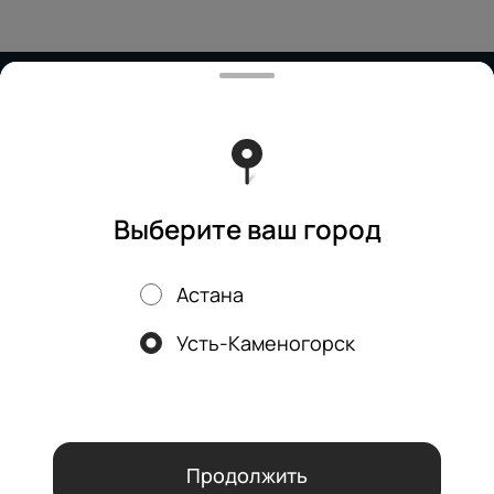
Работает на эффективном ядре
Foodpicásso
ver. 3.2
Политика конфиденциальности
Публичная оферта
Выберите ваш город
Астана
Акции, скидки, кэшбэк − в нашем приложении!
Усть-Каменогорск
Мы используем куки.
Пользуясь сайтом, вы даёте согласие на
обработку файлов cookie вашего браузера и использование
аналитических сервисов согласно нашей
политике
конфиденциальности
.
ОК