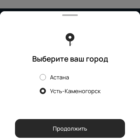
Работает на эффективном ядре
Foodpicásso
ver. 3.2
Политика конфиденциальности
Публичная оферта
Выберите ваш город
Астана
Акции, скидки, кэшбэк − в нашем приложении!
Усть-Каменогорск
Мы используем куки.
Пользуясь сайтом, вы даёте согласие на
обработку файлов cookie вашего браузера и использование
аналитических сервисов согласно нашей
политике
конфиденциальности
.
ОК