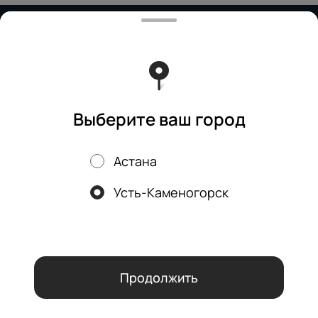
Работает на эффективном ядре
Foodpicásso
ver. 3.2
Политика конфиденциальности
Публичная оферта
Выберите ваш город
Астана
Акции, скидки, кэшбэк − в нашем приложении!
Усть-Каменогорск
Мы используем куки.
Пользуясь сайтом, вы даёте согласие на
обработку файлов cookie вашего браузера и использование
аналитических сервисов согласно нашей
политике
конфиденциальности
.
ОК