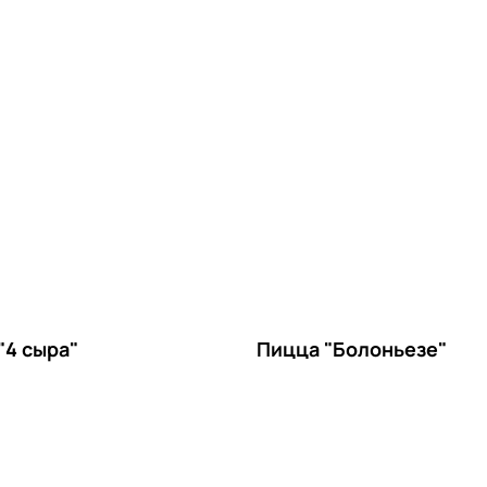
"4 сыра"
Пицца "Болоньезе"