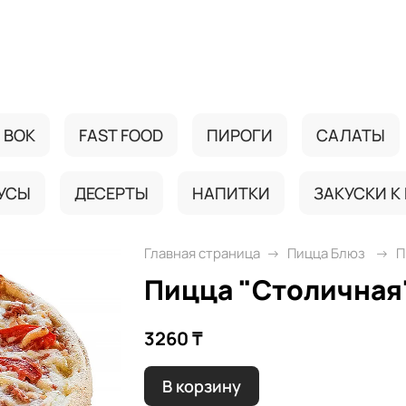
ВОК
FAST FOOD
ПИРОГИ
САЛАТЫ
УСЫ
ДЕСЕРТЫ
НАПИТКИ
ЗАКУСКИ К
Главная страница
Пицца Блюз
П
Пицца "Столичная
3260 ₸
В корзину