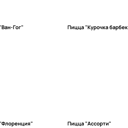
"Ван-Гог"
Пицца "Курочка барбе
"Флоренция"
Пицца "Ассорти"