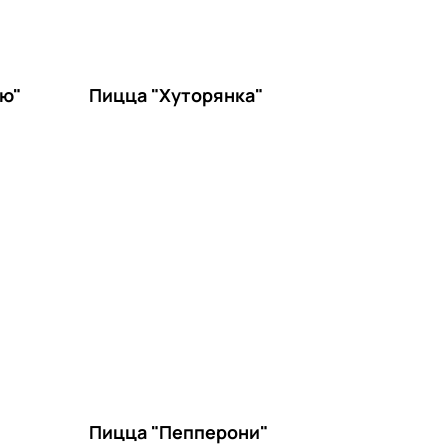
кю"
Пицца "Хуторянка"
Пицца "Пепперони"