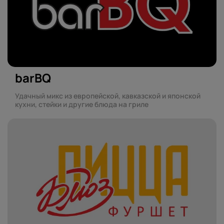
barBQ
Удачный микс из европейской, кавказской и японской
кухни, стейки и другие блюда на гриле