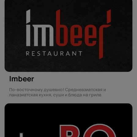
Imbeer
По-восточному душевно! Среднеазиатская и
паназиатская кухня, суши и блюда на гриле