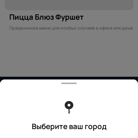
Пицца Блюз Фуршет
Праздничное меню для особых случаев в офисе или дома
Работает на эффективном ядре
Foodpicásso
ver. 3.2
Политика конфиденциальности
Публичная оферта
Выберите ваш город