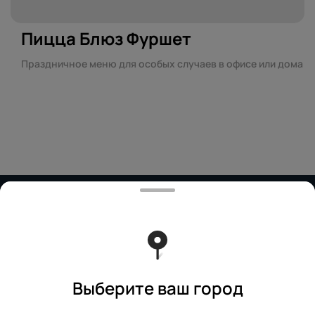
Пицца Блюз Фуршет
Праздничное меню для особых случаев в офисе или дома
Работает на эффективном ядре
Foodpicásso
ver. 3.2
Политика конфиденциальности
Публичная оферта
Выберите ваш город