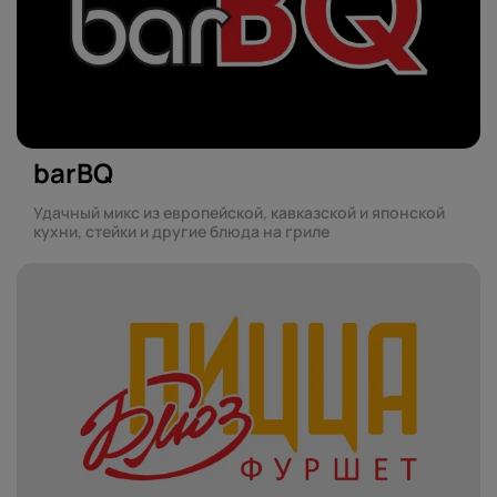
barBQ
Удачный микс из европейской, кавказской и японской
кухни, стейки и другие блюда на гриле