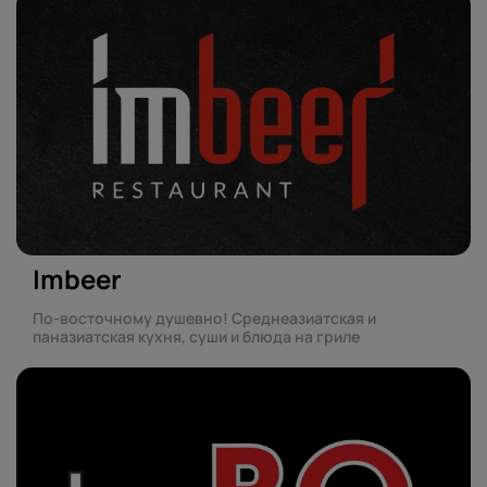
Imbeer
По-восточному душевно! Среднеазиатская и
паназиатская кухня, суши и блюда на гриле