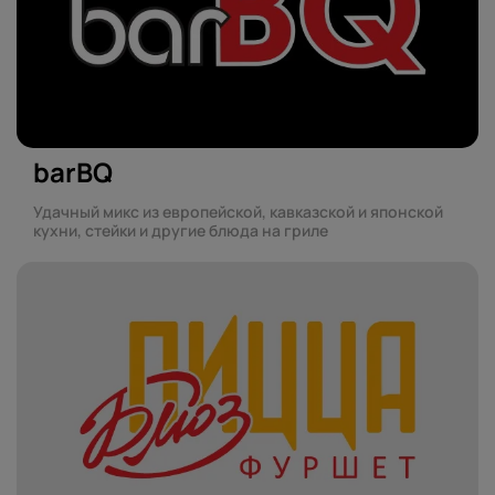
barBQ
Удачный микс из европейской, кавказской и японской
кухни, стейки и другие блюда на гриле