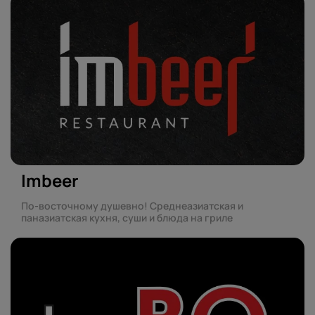
Imbeer
По-восточному душевно! Среднеазиатская и
паназиатская кухня, суши и блюда на гриле