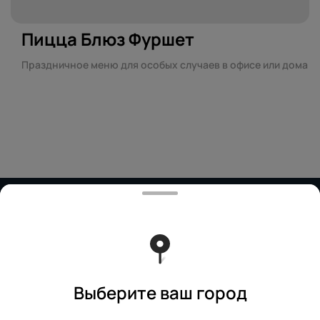
Пицца Блюз Фуршет
Праздничное меню для особых случаев в офисе или дома
Работает на эффективном ядре
Foodpicásso
ver. 3.2
Политика конфиденциальности
Публичная оферта
Выберите ваш город