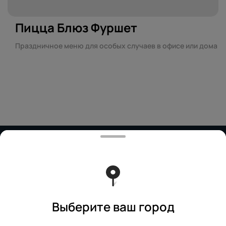
Пицца Блюз Фуршет
Праздничное меню для особых случаев в офисе или дома
Работает на эффективном ядре
Foodpicásso
ver. 3.2
Политика конфиденциальности
Публичная оферта
Выберите ваш город