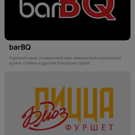
barBQ
Удачный микс из европейской, кавказской и японской
кухни, стейки и другие блюда на гриле