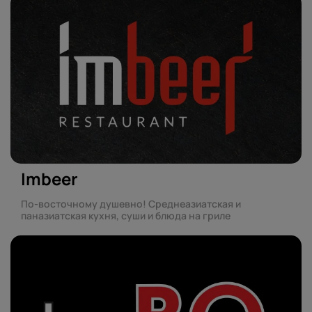
Imbeer
По-восточному душевно! Среднеазиатская и
паназиатская кухня, суши и блюда на гриле