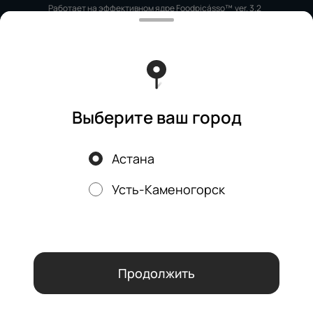
Работает на эффективном ядре
Foodpicásso
ver. 3.2
Политика конфиденциальности
Публичная оферта
Выберите ваш город
Астана
Акции, скидки, кэшбэк − в нашем приложении!
Усть-Каменогорск
Мы используем куки.
Пользуясь сайтом, вы даёте согласие на
обработку файлов cookie вашего браузера и использование
аналитических сервисов согласно нашей
политике
конфиденциальности
.
ОК