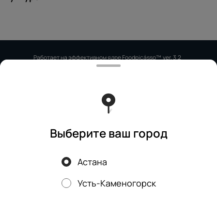
Работает на эффективном ядре
Foodpicásso
ver. 3.2
Политика конфиденциальности
Публичная оферта
Выберите ваш город
Астана
Акции, скидки, кэшбэк − в нашем приложении!
Усть-Каменогорск
Мы используем куки.
Пользуясь сайтом, вы даёте согласие на