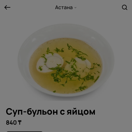
Астана
Суп-бульон с яйцом
840 ₸