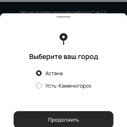
Работает на эффективном ядре
Foodpicásso
ver. 3.2
Политика конфиденциальности
Публичная оферта
Выберите ваш город
Астана
Акции, скидки, кэшбэк − в нашем приложении!
Усть-Каменогорск
Мы используем куки.
Пользуясь сайтом, вы даёте согласие на
обработку файлов cookie вашего браузера и использование
аналитических сервисов согласно нашей
политике
конфиденциальности
.
ОК