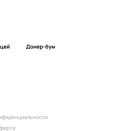
ицей
Донер-бум
онфиденциальности
оферта