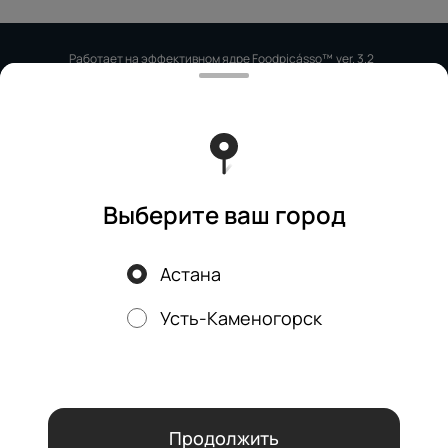
Работает на эффективном ядре
Foodpicásso
ver. 3.2
Политика конфиденциальности
Публичная оферта
Выберите ваш город
Астана
Акции, скидки, кэшбэк − в нашем приложении!
Усть-Каменогорск
Мы используем куки.
Пользуясь сайтом, вы даёте согласие на
обработку файлов cookie вашего браузера и использование
аналитических сервисов согласно нашей
политике
конфиденциальности
.