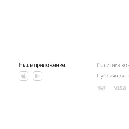
Наше приложение
Политика к
Публичная 
Работает на эффективном ядре
Foodpicásso
ver. 3.3