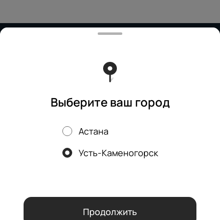
Работает на эффективном ядре
Foodpicásso
ver. 3.2
Политика конфиденциальности
Публичная оферта
Выберите ваш город
Астана
Акции, скидки, кэшбэк − в нашем приложении!
Усть-Каменогорск
Мы используем куки.
Пользуясь сайтом, вы даёте согласие на
обработку файлов cookie вашего браузера и использование
аналитических сервисов согласно нашей
политике
конфиденциальности
.
ОК