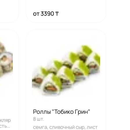
от 3390 ₸
Роллы "Тобико Грин"
8 шт.
 кляр
стья
семга, сливочный сыр, лист