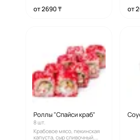
сыр, лист
от 2690 ₸
от 2
Роллы "Спайси краб"
Соу
8 шт.
Крабовое мясо, пекинская
капуста, сыр сливочный,