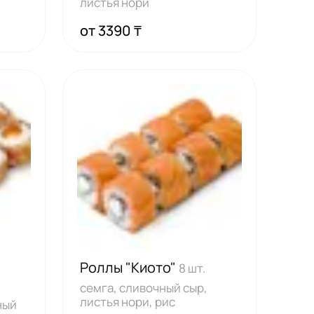
листья нори
от 3390 ₸
Роллы "Киото"
8 шт.
семга, сливочный сыр,
листья нори, рис
ный