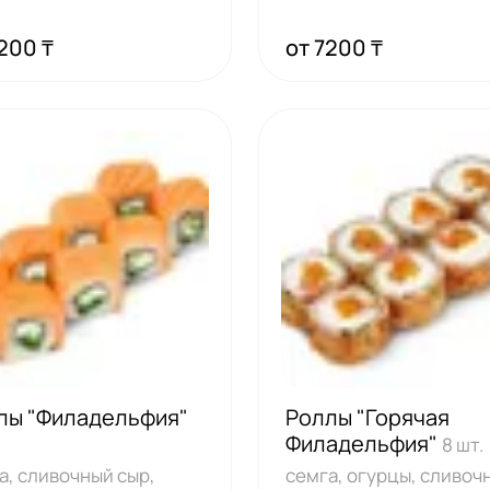
200 ₸
от 7200 ₸
лы "Филадельфия"
Роллы "Горячая
Филадельфия"
8 шт.
а, сливочный сыр,
семга, огурцы, сливоч