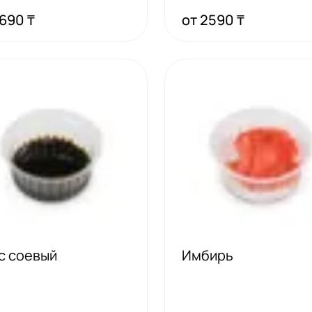
690 ₸
от 2590 ₸
с соевый
Имбирь