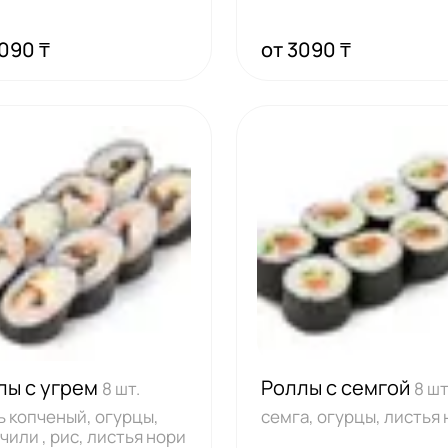
, рис
нори,
090 ₸
от 3090 ₸
лы с угрем
Роллы с семгой
8 шт.
8 шт
ь копченый, огурцы,
семга, огурцы, л
 чили , рис, листья нори