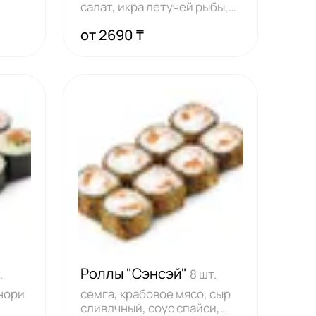
салат, икра летучей рыбы,
васаби,
от 2690 ₸
Роллы "Сэнсэй"
.
8 шт.
истья нори
семга, крабовое мясо, сыр
сливлчный, соус спайси,