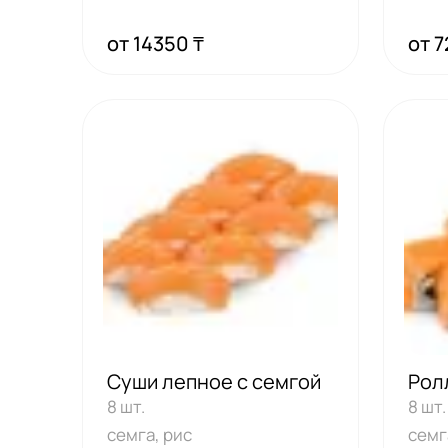
от 14350 ₸
от 7
Суши лепное с семгой
Рол
8 шт.
8 шт.
семга, рис
семг