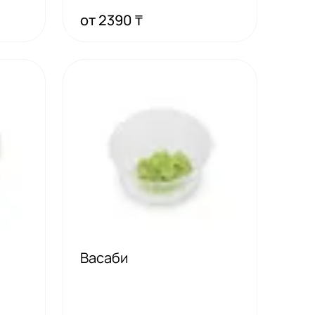
сухари тем
от 2390 ₸
Васаби