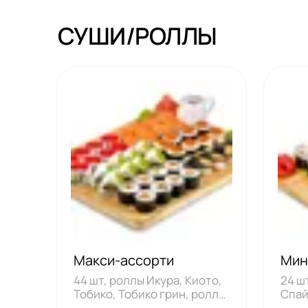
СУШИ/РОЛЛЫ
Макси-ассорти
Мин
44 шт, роллы Икура, Киото,
24 ш
Тобико, Тобико грин, роллы
Спай
с семг
угре