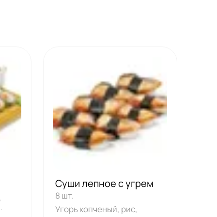
Суши лепное с угрем
8 шт.
,
Угорь копченый, рис,