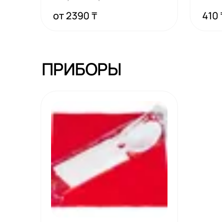
соус спайси
от 2390 ₸
410 
ПРИБОРЫ