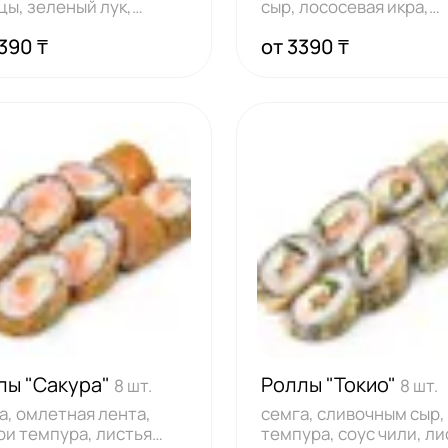
цы, зеленый лук,
сыр, лососевая икра,
ья нори, рис
зеленый лук, с
390 ₸
от 3390 ₸
лы "Сакура"
Роллы "Токио"
8 шт.
8 шт.
а, омлетная лента,
семга, сливочным сыр,
ри темпура, листья
темпура, соус чили, ли