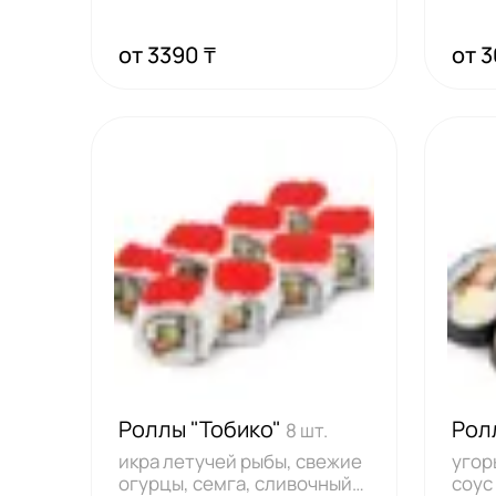
нори
от 3390 ₸
от 3
Роллы "Тобико"
Рол
8 шт.
икра летучей рыбы, свежие
угор
огурцы, семга, сливочный
соус