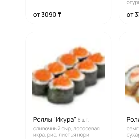
огур
лист
от 3090 ₸
от 3
Роллы "Икура"
Рол
8 шт.
сливочный сыр, лососевая
семг
икра, рис, листья нори
суха