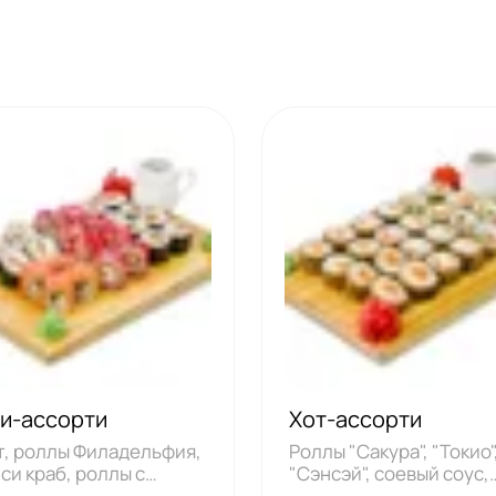
и-ассорти
Хот-ассорти
т, роллы Филадельфия,
Роллы "Сакура", "Токио"
си краб, роллы с
"Сэнсэй", соевый соус,
м, роллы
имбирь, васа