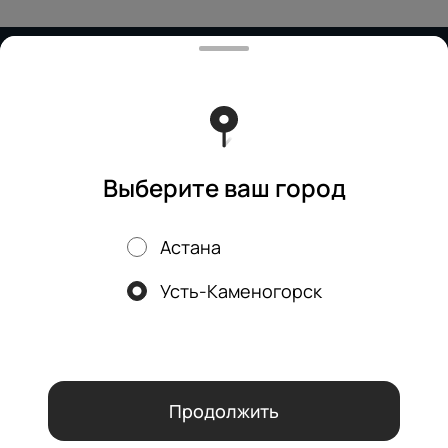
Работает на эффективном ядре
Foodpicásso
ver. 3.2
Политика конфиденциальности
Публичная оферта
Выберите ваш город
Астана
Акции, скидки, кэшбэк − в нашем приложении!
Усть-Каменогорск
Мы используем куки.
Пользуясь сайтом, вы даёте согласие на
обработку файлов cookie вашего браузера и использование
аналитических сервисов согласно нашей
политике
конфиденциальности
.
ОК