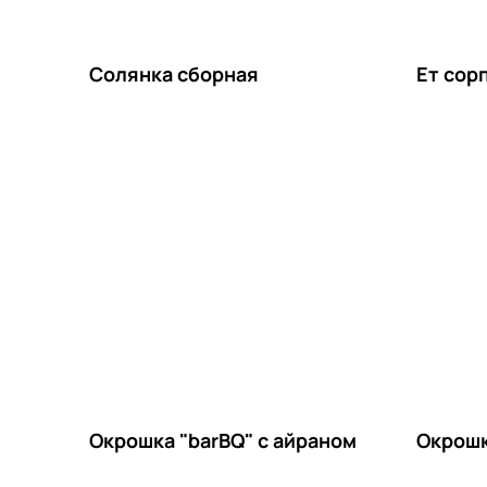
Солянка сборная
Ет сор
Окрошка "barBQ" с айраном
Окрошк