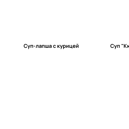
Суп-лапша с курицей
Суп "К