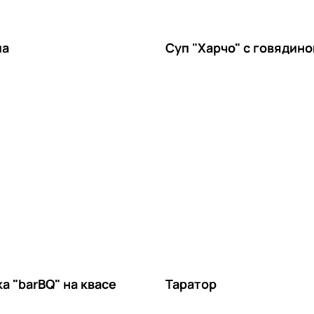
па
Суп "Харчо" с говядино
а "barBQ" на квасе
Таратор