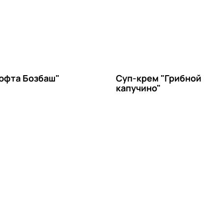
юфта Бозбаш"
Суп-крем "Грибной
капучино"