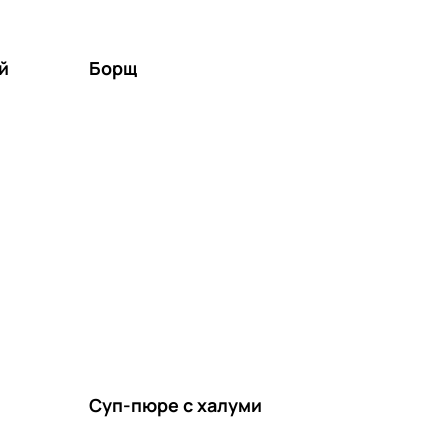
й
Борщ
Суп-пюре с халуми