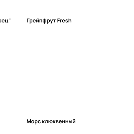
рец"
Грейпфрут Fresh
Морс клюквенный