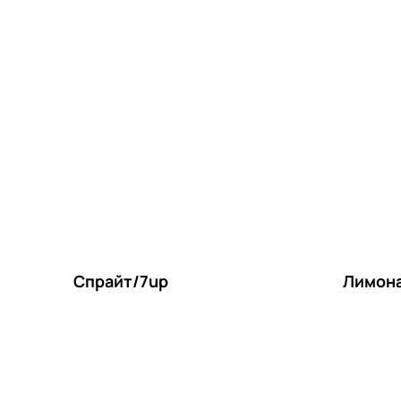
Спрайт/7up
Лимона