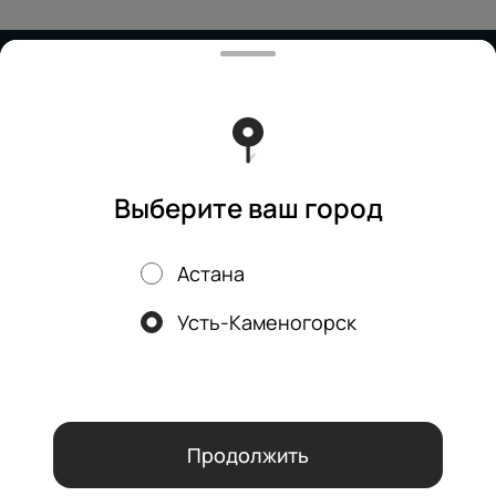
Работает на эффективном ядре
Foodpicásso
ver. 3.2
Политика конфиденциальности
Публичная оферта
Выберите ваш город
Астана
Акции, скидки, кэшбэк − в нашем приложении!
Усть-Каменогорск
Мы используем куки.
Пользуясь сайтом, вы даёте согласие на
обработку файлов cookie вашего браузера и использование
аналитических сервисов согласно нашей
политике
конфиденциальности
.
ОК