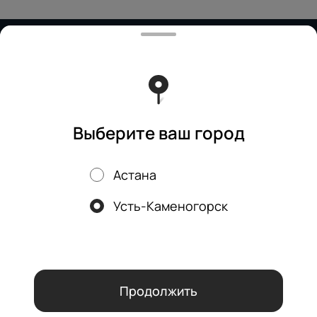
Работает на эффективном ядре
Foodpicásso
ver. 3.2
Политика конфиденциальности
Публичная оферта
Выберите ваш город
Астана
Акции, скидки, кэшбэк − в нашем приложении!
Усть-Каменогорск
Мы используем куки.
Пользуясь сайтом, вы даёте согласие на
обработку файлов cookie вашего браузера и использование
аналитических сервисов согласно нашей
политике
конфиденциальности
.
ОК