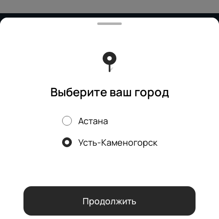
Работает на эффективном ядре
Foodpicásso
ver. 3.2
Политика конфиденциальности
Публичная оферта
Выберите ваш город
Астана
Акции, скидки, кэшбэк − в нашем приложении!
Усть-Каменогорск
Мы используем куки.
Пользуясь сайтом, вы даёте согласие на
обработку файлов cookie вашего браузера и использование
аналитических сервисов согласно нашей
политике
конфиденциальности
.
ОК