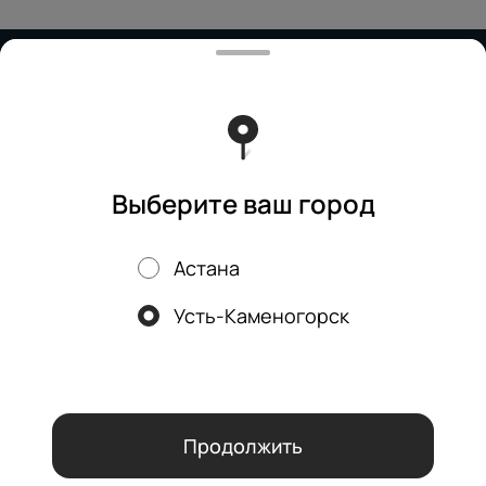
Работает на эффективном ядре
Foodpicásso
ver. 3.2
Политика конфиденциальности
Публичная оферта
Выберите ваш город
Астана
Акции, скидки, кэшбэк − в нашем приложении!
Усть-Каменогорск
Мы используем куки.
Пользуясь сайтом, вы даёте согласие на
обработку файлов cookie вашего браузера и использование
аналитических сервисов согласно нашей
политике
конфиденциальности
.
ОК