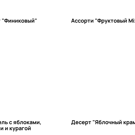
 "Финиковый"
Ассорти "Фруктовый Mi
ль с яблоками,
Десерт "Яблочный кра
и и курагой