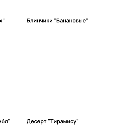
x"
Блинчики "Банановые"
мбл"
Десерт "Тирамису"