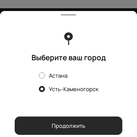
Работает на эффективном ядре
Foodpicásso
ver. 3.2
Политика конфиденциальности
Публичная оферта
Выберите ваш город
Астана
Акции, скидки, кэшбэк − в нашем приложении!
Усть-Каменогорск
Мы используем куки.
Пользуясь сайтом, вы даёте согласие на
обработку файлов cookie вашего браузера и использование
аналитических сервисов согласно нашей
политике
конфиденциальности
.
ОК