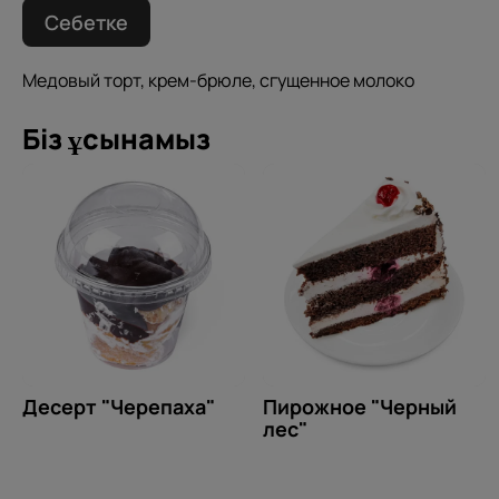
Себетке
Медовый торт, крем-брюле, сгущенное молоко
Біз ұсынамыз
Десерт "Черепаха"
Пирожное "Черный
лес"