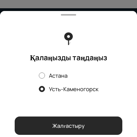
Тиімді ядрода жұмыс істейді
Foodpicásso
ver. 3.2
Политика конфиденциальности
Публичная оферта
Қалаңызды таңдаңыз
Астана
Науқандар, жеңілдіктер, кэшбэк – біздің қосымшада!
Усть-Каменогорск
Біз cookie файлдарын қолданамыз
Осы веб-сайтты пайдалану
арқылы сіз браузеріңіздің cookie файлдарын өңдеуге және
Құпиялылық саясатына
сәйкес аналитикалық қызметтерді
пайдалануға келісесіз.
OK