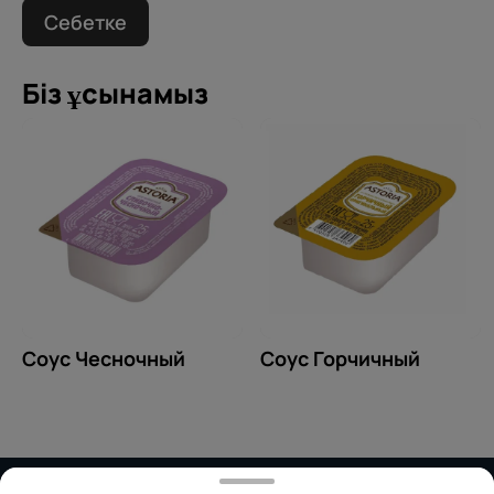
Себетке
Біз ұсынамыз
Соус Чесночный
Соус Горчичный