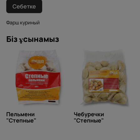
Себетке
Фарш куриный
Біз ұсынамыз
Пельмени
Чебуречки
"Степные"
"Степные"