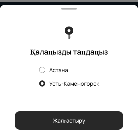
Тиімді ядрода жұмыс істейді
Foodpicásso
ver. 3.2
Политика конфиденциальности
Публичная оферта
Қалаңызды таңдаңыз
Астана
Науқандар, жеңілдіктер, кэшбэк – біздің қосымшада!
Усть-Каменогорск
Біз cookie файлдарын қолданамыз
Осы веб-сайтты пайдалану
арқылы сіз браузеріңіздің cookie файлдарын өңдеуге және
Құпиялылық саясатына
сәйкес аналитикалық қызметтерді
пайдалануға келісесіз.
OK