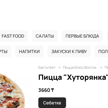
FAST FOOD
САЛАТЫ
ПЕРВЫЕ БЛЮДА
РТЫ
НАПИТКИ
ЗАКУСКИ К ПИВУ
ПОЛ
Басты бет
Пицца Блюз Восток
П
Пицца "Хуторянка
3660 ₸
Себетке