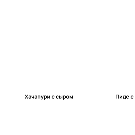
Хачапури с сыром
Пиде с