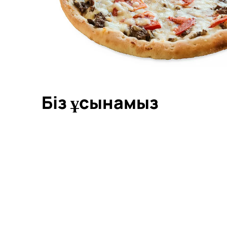
Біз ұсынамыз