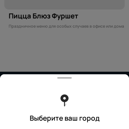
Пицца Блюз Фуршет
Праздничное меню для особых случаев в офисе или дома
Работает на эффективном ядре
Foodpicásso
ver. 3.2
Политика конфиденциальности
Публичная оферта
Выберите ваш город