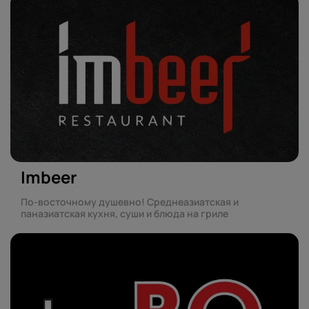
Imbeer
По-восточному душевно! Среднеазиатская и
паназиатская кухня, суши и блюда на гриле