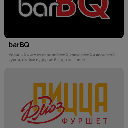
barBQ
Удачный микс из европейской, кавказской и японской
кухни, стейки и другие блюда на гриле