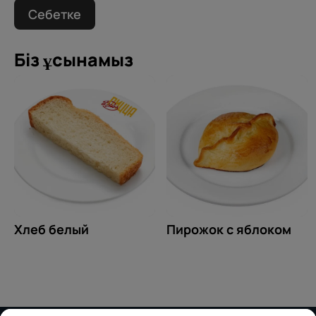
Себетке
Біз ұсынамыз
Хлеб белый
Пирожок с яблоком