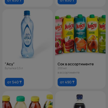
от 630 ₸
от 630 ₸
"Асу"
Сок в ассортименте
Бутылка 0,5 л
200 мл
в ассортименте
от 540 ₸
от 490 ₸