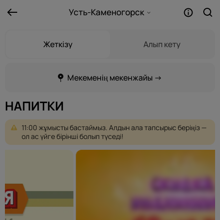
Усть-Каменогорск
Жеткізу
Алып кету
Мекеменің мекенжайы →
НАПИТКИ
11:00
жұмысты
бастаймыз.
Алдын
ала
тапсырыс
беріңіз
—
ол
ас
үйге
бірінші
болып
түседі!