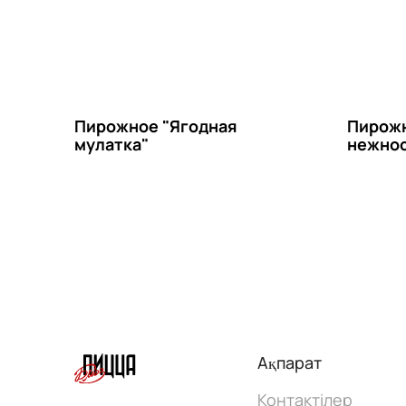
Пирожное "Ягодная
Пирожн
мулатка"
нежнос
Ақпарат
Контактілер