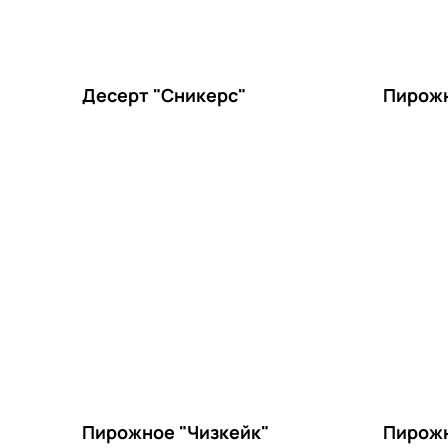
Десерт "Сникерс"
Пирожн
Пирожное "Чизкейк"
Пирожн