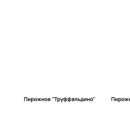
Пирожное "Труффальдино"
Пирожн