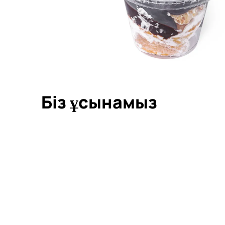
Біз ұсынамыз