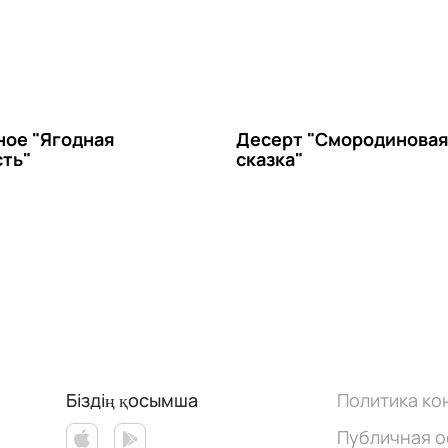
ое "Ягодная
Десерт "Смородинова
ть"
сказка"
Біздің қосымша
Политика к
Публичная 