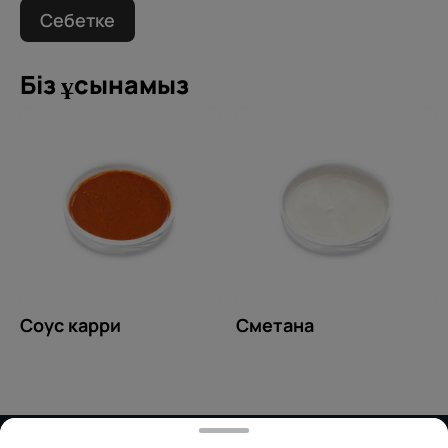
Себетке
Біз ұсынамыз
Соус карри
Сметана