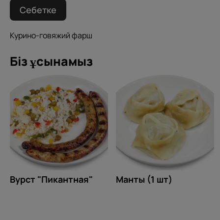
Себетке
Курино-говяжий фарш
Біз ұсынамыз
Вурст "Пикантная"
Манты (1 шт)