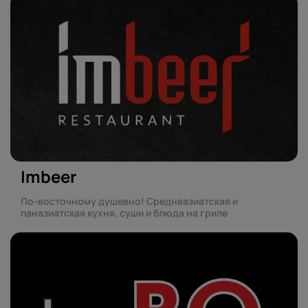
Imbeer
По-восточному душевно! Среднеазиатская и
паназиатская кухня, суши и блюда на гриле