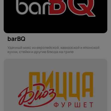
barBQ
Удачный микс из европейской, кавказской и японской
кухни, стейки и другие блюда на гриле