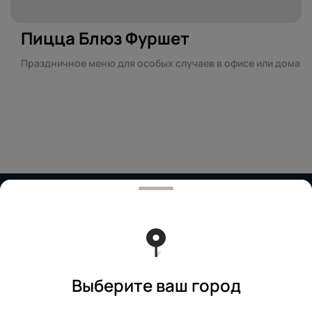
Пицца Блюз Фуршет
Праздничное меню для особых случаев в офисе или дома
Работает на эффективном ядре
Foodpicásso
ver. 3.2
Политика конфиденциальности
Публичная оферта
Выберите ваш город