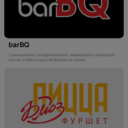
barBQ
Удачный микс из европейской, кавказской и японской
кухни, стейки и другие блюда на гриле