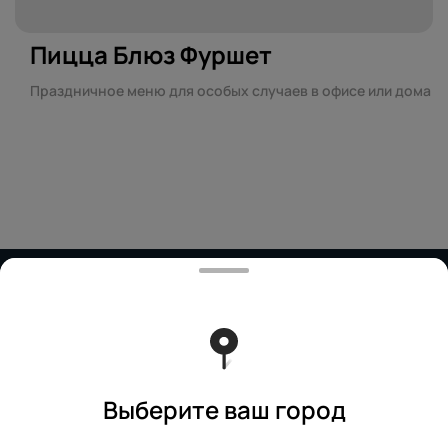
Пицца Блюз Фуршет
Праздничное меню для особых случаев в офисе или дома
Работает на эффективном ядре
Foodpicásso
ver. 3.2
Политика конфиденциальности
Публичная оферта
Выберите ваш город