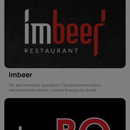
Imbeer
По-восточному душевно! Среднеазиатская и
паназиатская кухня, суши и блюда на гриле