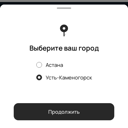
Работает на эффективном ядре
Foodpicásso
ver. 3.2
Политика конфиденциальности
Публичная оферта
Выберите ваш город
Астана
Акции, скидки, кэшбэк − в нашем приложении!
Усть-Каменогорск
Мы используем куки.
Пользуясь сайтом, вы даёте согласие на
обработку файлов cookie вашего браузера и использование
аналитических сервисов согласно нашей
политике
конфиденциальности
.
ОК